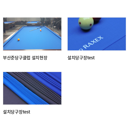
전체
3
/ 1 페이지
부산준당구클럽 설치현장
설치당구장test
설치당구장test