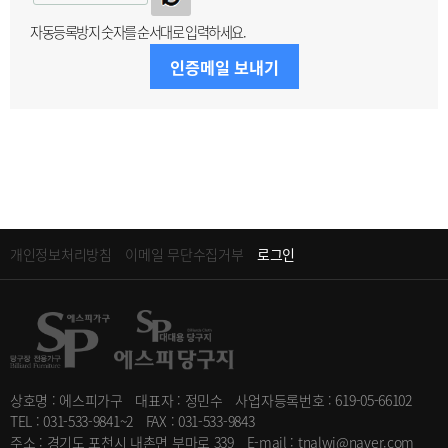
자동등록방지 숫자를 순서대로 입력하세요.
인증메일 보내기
개인정보처리방침
이메일 무단수집거부
로그인
상호명 : 에스피가구
대표자 : 정민수
사업자등록번호 : 619-05-66102
TEL : 031-533-9841~2
FAX : 031-533-9843
주소 : 경기도 포천시 내촌면 부마로 339
E-mail : tnalwj@naver.com