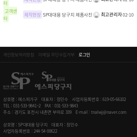
터
고객센
최고관리자
제작현장
SP대대용 당구지 제품사진
02-10
터
개인정보처리방침
이메일 무단수집거부
로그인
상호명 : 에스피가구
대표자 : 정민수
사업자등록번호 : 619-05-66102
TEL : 031-533-9841~2
FAX : 031-533-9843
주소 : 경기도 포천시 내촌면 부마로 339
E-mail : tnalwj@naver.com
상호명 : SP대대용 당구지
대표자 : 정민수
사업자등록번호 : 244-54-00622