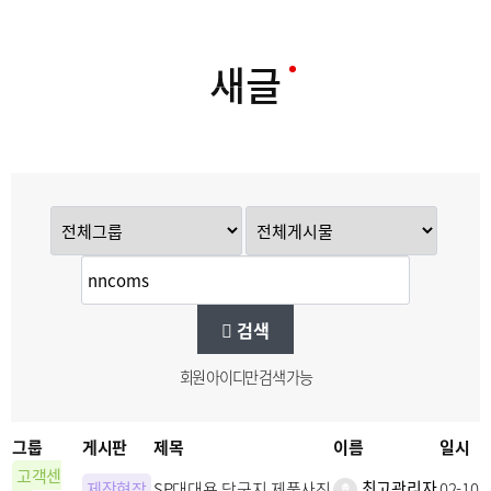
새글
검색
회원 아이디만 검색 가능
그룹
게시판
제목
이름
일시
고객센
최고관리자
제작현장
SP대대용 당구지 제품사진
02-10